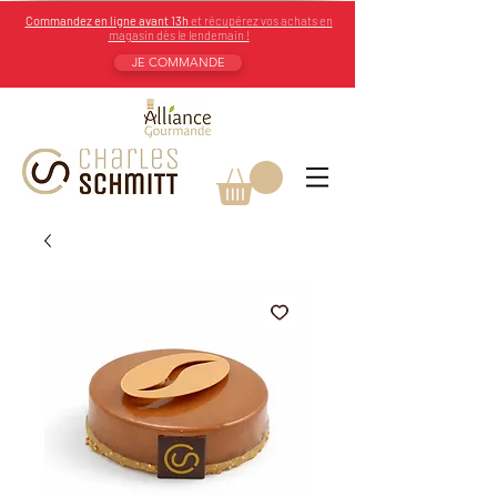
Commandez en ligne avant 13h
et récupérez vos achats en
magasin dès le lendemain !
JE COMMANDE