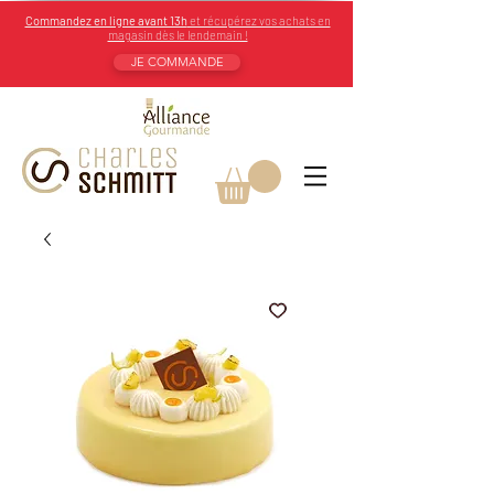
Commandez en ligne avant 13h
et récupérez vos achats en
magasin dès le lendemain !
JE COMMANDE