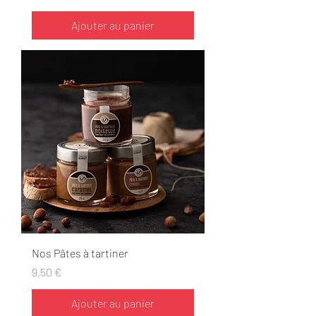
Ajouter au panier
Nos Pâtes à tartiner
Prix
9,50 €
Ajouter au panier