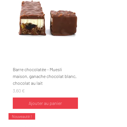
Barre chocolatée - Muesli
maison, ganache chocolat blanc,
chocolat au lait
Prix
3,60 €
Ajouter au panier
Nouveauté !