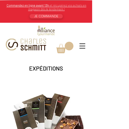
Commandez en ligne avant 13h
et récupérez vos achats en
magasin dès le lendemain !
JE COMMANDE
EXPÉDITIONS