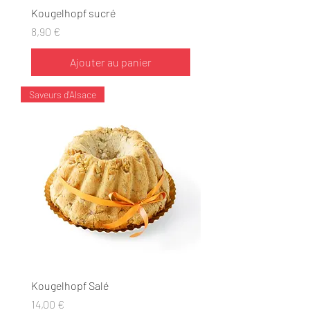
Kougelhopf sucré
Prix
8,90 €
Ajouter au panier
Saveurs d'Alsace
Kougelhopf Salé
Prix
14,00 €