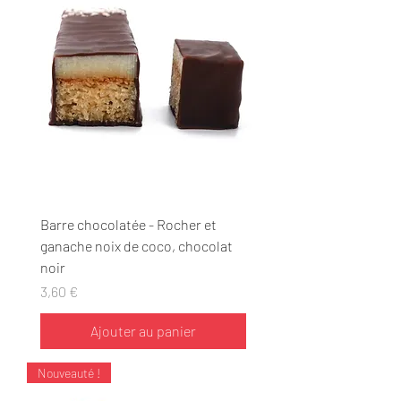
Barre chocolatée - Rocher et
ganache noix de coco, chocolat
noir
Prix
3,60 €
Ajouter au panier
Nouveauté !