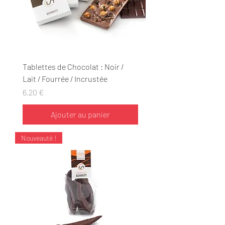
Tablettes de Chocolat : Noir /
Lait / Fourrée / Incrustée
Prix
6,20 €
Ajouter au panier
Nouveauté !