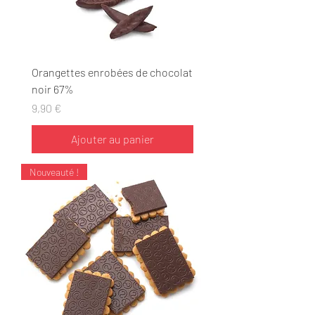
Orangettes enrobées de chocolat
noir 67%
Prix
9,90 €
Ajouter au panier
Nouveauté !