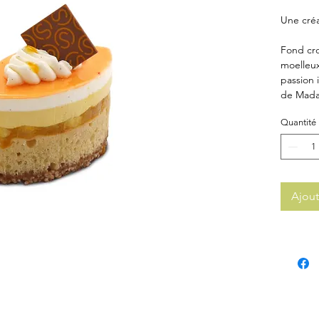
Une créa
Fond crou
moelleu
passion 
de Mad
Quantité
Ajout