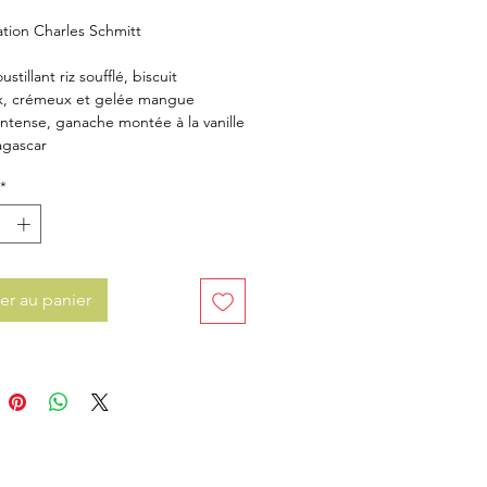
tion Charles Schmitt
stillant riz soufflé, biscuit
x, crémeux et gelée mangue
intense, ganache montée à la vanille
agascar
*
er au panier