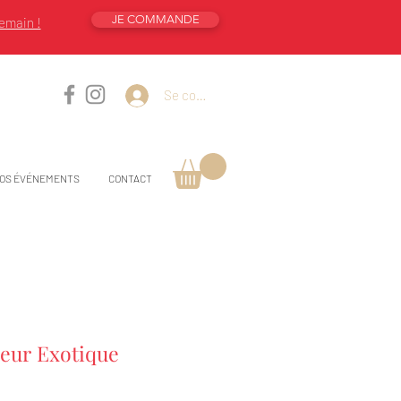
JE COMMANDE
emain !
Se connecter
OS ÉVÉNEMENTS
CONTACT
eur Exotique
Prix