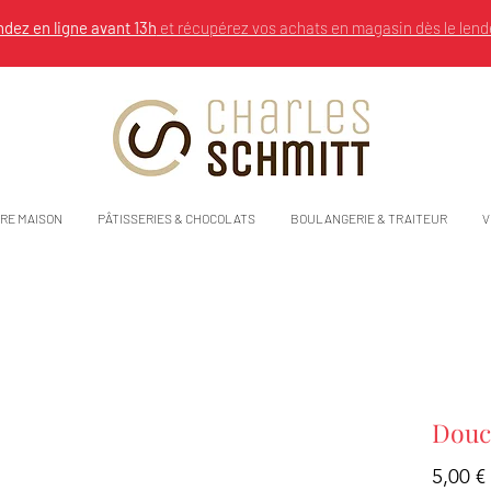
ez en ligne avant 13h
et récupérez vos achats en magasin dès le lend
RE MAISON
PÂTISSERIES & CHOCOLATS
BOULANGERIE & TRAITEUR
V
Douc
5,00 €