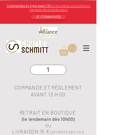
Commandez en ligne avant 13h
et récupérez vos achats en
magasin dès le lendemain !
JE COMMANDE
1
COMMANDE ET RÈGLEMENT
AVANT 13 H 00
RETRAIT EN BOUTIQUE
(le lendemain dès 10h00)
ou
LIVRAISON 15 €
(OFFERTE DÈS 70 €