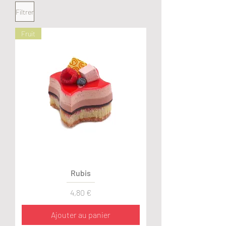
Filtrer
Fruit
Rubis
Prix
4,80 €
Ajouter au panier