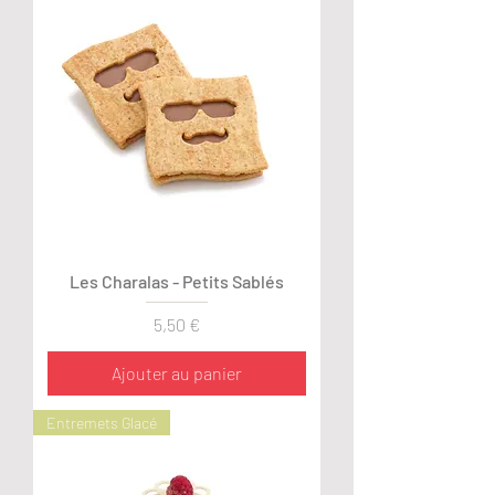
Les Charalas - Petits Sablés
Prix
5,50 €
Ajouter au panier
Entremets Glacé