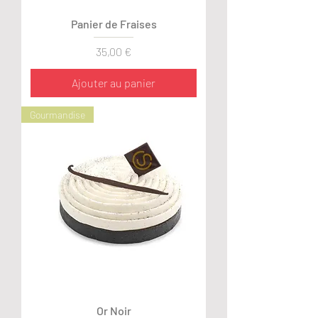
Panier de Fraises
Prix
35,00 €
Ajouter au panier
Gourmandise
Or Noir