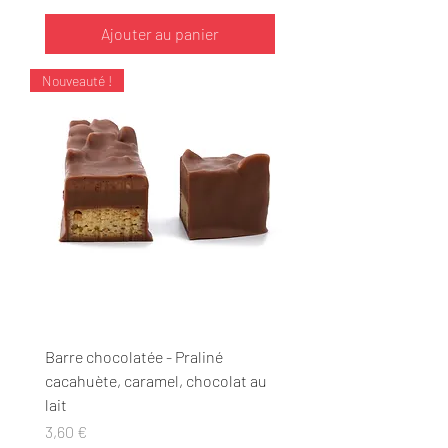
Ajouter au panier
Nouveauté !
Barre chocolatée - Praliné
cacahuète, caramel, chocolat au
lait
Prix
3,60 €