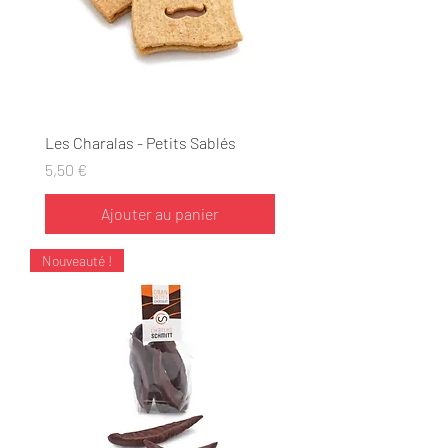
Les Charalas - Petits Sablés
Prix
5,50 €
Ajouter au panier
Nouveauté !