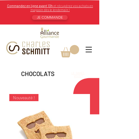
Commandez en ligne avant 13h
et récupérez vos achats en
magasin dès le lendemain !
JE COMMANDE
CHOCOLATS
LE SAVIEZ-
VOUS ?
Nouveauté !