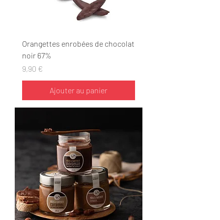
Orangettes enrobées de chocolat
noir 67%
Prix
9,90 €
Ajouter au panier