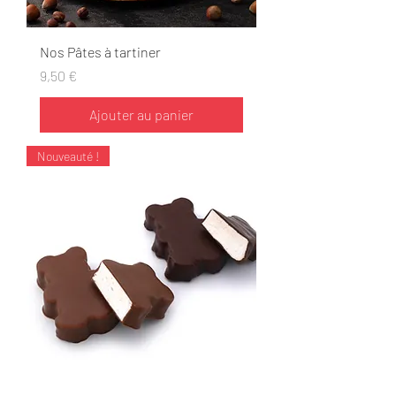
Nos Pâtes à tartiner
Prix
9,50 €
Ajouter au panier
Nouveauté !