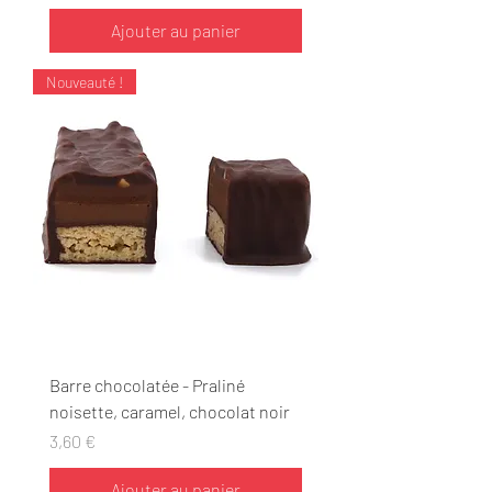
Ajouter au panier
Nouveauté !
Barre chocolatée - Praliné
noisette, caramel, chocolat noir
Prix
3,60 €
Ajouter au panier