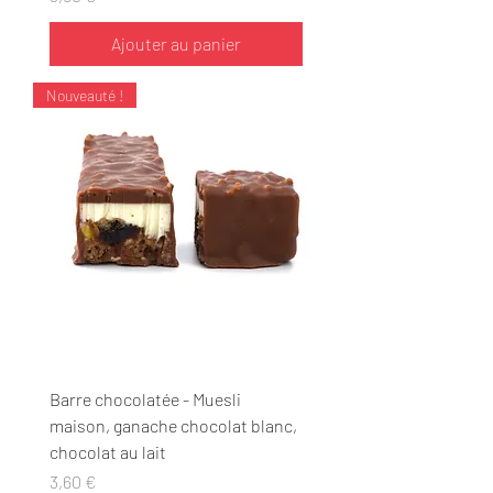
Ajouter au panier
Nouveauté !
Barre chocolatée - Muesli
maison, ganache chocolat blanc,
chocolat au lait
Prix
3,60 €