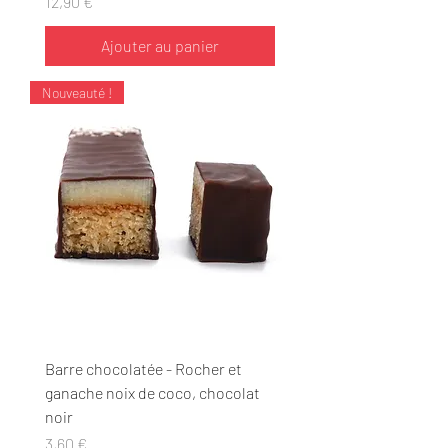
Prix
12,90 €
Ajouter au panier
Nouveauté !
Barre chocolatée - Rocher et
ganache noix de coco, chocolat
noir
Prix
3,60 €