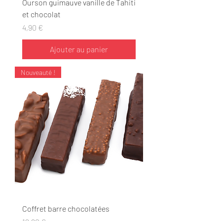
Ourson guimauve vanille de Tahiti
et chocolat
Prix
4,90 €
Ajouter au panier
Nouveauté !
Coffret barre chocolatées