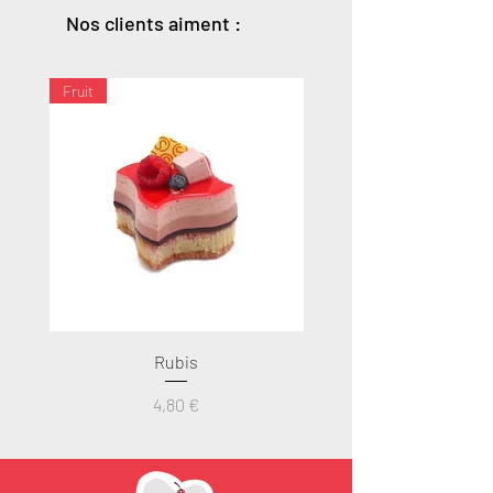
Nos clients aiment :
Fruit
Rubis
Prix
4,80 €