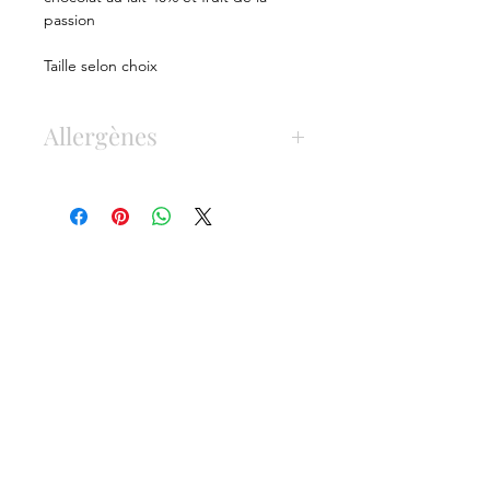
passion
Taille selon choix
Allergènes
Gluten, fruit à coque, lactose, oeuf