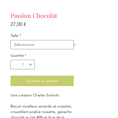
Passion Chocolat
Prix
27,00 €
Taille
*
Quantité
*
Ajouter au panier
Une création Charles Schmitt
Biscuit moelleux amande et noisette,
croustillant praliné noisette, ganache
chocolat au lait 40% et fruit de la