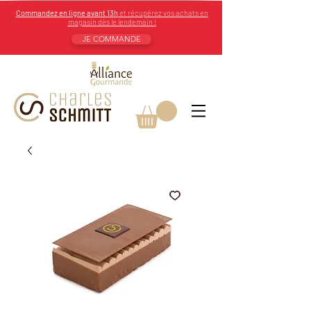
Commandez en ligne avant 13h
et récupérez vos achats en
magasin dès le lendemain !
JE COMMANDE