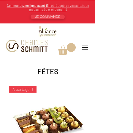
Commandez en ligne avant 13h
et récupérez vos achats en
magasin dès le lendemain !
JE COMMANDE
​FÊTES
A partager !