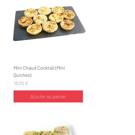
Mini Chaud Cocktail (Mini
Quiches)
Prix
18,00 €
Ajouter au panier