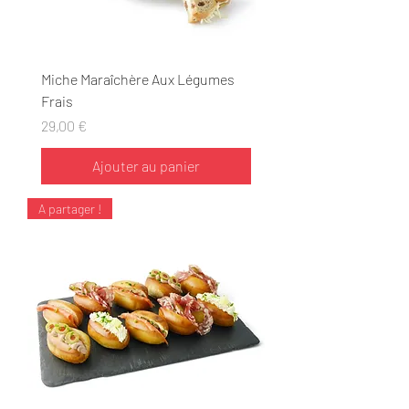
Miche Maraîchère Aux Légumes
Frais
Prix
29,00 €
Ajouter au panier
A partager !