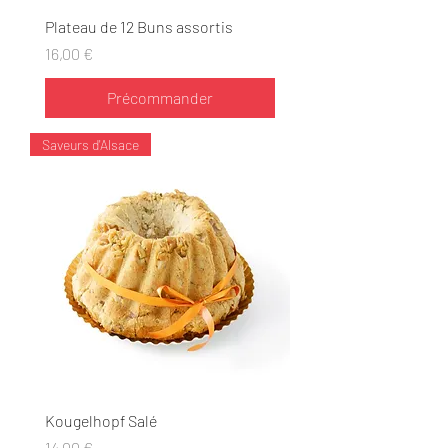
Plateau de 12 Buns assortis
Prix
16,00 €
Précommander
Saveurs d'Alsace
Kougelhopf Salé
Prix
14,00 €