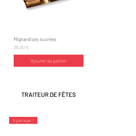
Mignardises sucrées
Prix
36,00 €
Ajouter au panier
TRAITEUR DE FÊTES
A partager !