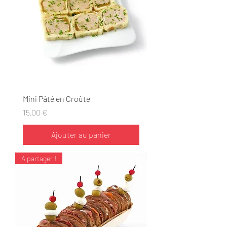
Mini Pâté en Croûte
Prix
15,00 €
Ajouter au panier
A partager !