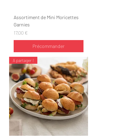
Assortiment de Mini Moricettes
Garnies
Prix
17,00 €
Précommander
A partager !