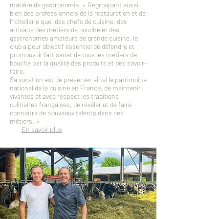
matière de gastronomie. « Regroupant aussi
bien des professionnels de la restauration et de
l’hôtellerie que, des chefs de cuisine, des
artisans des métiers de bouche et des
gastronomes amateurs de grande cuisine, le
club a pour objectif essentiel de défendre et
promouvoir l’artisanat de tous les métiers de
bouche par la qualité des produits et des savoir-
faire.
Sa vocation est de préserver ainsi le patrimoine
national de la cuisine en France, de maintenir
vivantes et avec respect les traditions
culinaires françaises, de révéler et de faire
connaître de nouveaux talents dans ces
métiers. »
En savoir plus