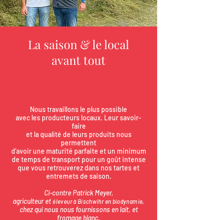
La saison & le local
avant tout
Nous travaillons le plus possible
avec les producteurs locaux. Leur savoir-
faire
et la qualité de leurs produits nous
permettent
d’avoir une maturité parfaite et un minimum
de temps de transport pour un goût intense
que vous retrouverez dans nos tartes et
entremets de saison.
Ci-contre Patrick Meyer,
agriculteur et
éleveur à Bischwihr en biodynamie,
chez qui nous nous fournissons en lait, et
fromage blanc.