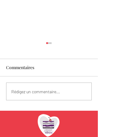
Commentaires
Fête des Pères
Spécial Fête des
Rédigez un commentaire...