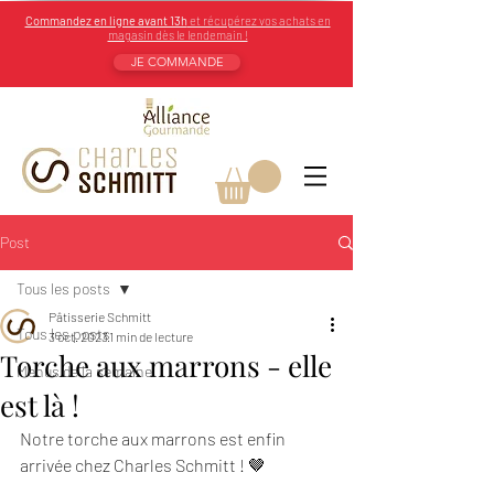
Commandez en ligne avant 13h
et récupérez vos achats en
magasin dès le lendemain !
JE COMMANDE
Post
Tous les posts
Pâtisserie Schmitt
Tous les posts
3 oct. 2023
1 min de lecture
Torche aux marrons - elle
Menus de la semaine
est là !
Notre torche aux marrons est enfin 
arrivée chez Charles Schmitt ! 🤎