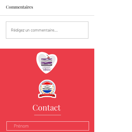
Commentaires
Les fraises sont l
Spécial Fête des Mères
Rédigez un commentaire...
Contact