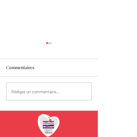
Commentaires
Les fraises sont l
Spécial Fête des Mères
Rédigez un commentaire...