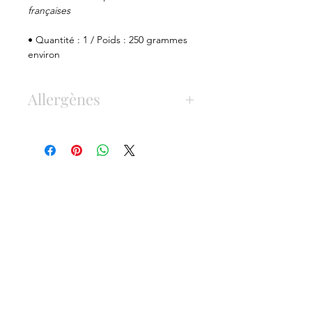
françaises
• Quantité : 1 / Poids : 250 grammes
environ
Allergènes
GLUTEN
Présence possible de fruits à coque
(noix, noix de pécan, pistaches),
sésame, arachides, lupin, œufs,
gluten.