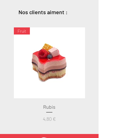
Nos clients aiment :
Fruit
Rubis
Prix
4,80 €