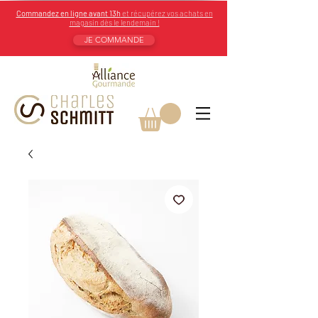
Commandez en ligne avant 13h
et récupérez vos achats en
magasin dès le lendemain !
JE COMMANDE