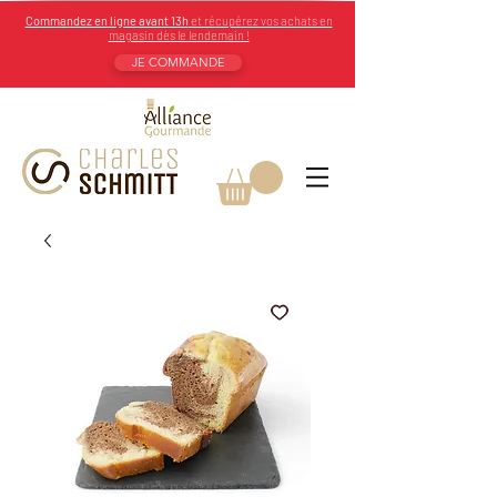
Commandez en ligne avant 13h
et récupérez vos achats en
magasin dès le lendemain !
JE COMMANDE