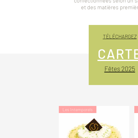
confectionnées selon un sa
et des matières premièr
TÉLÉCHARGEZ
CART
Fêtes 2025
Les Intemporels