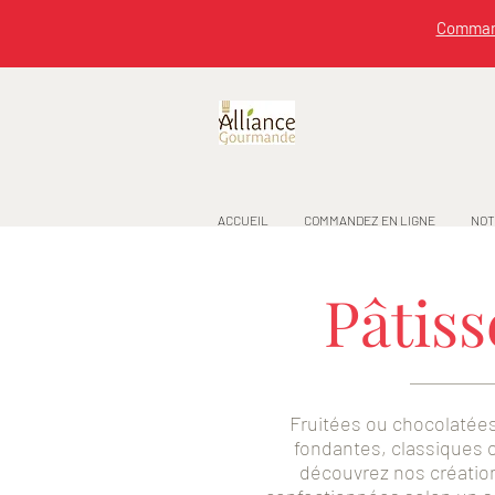
Command
ACCUEIL
COMMANDEZ EN LIGNE
NOT
Pâtiss
Fruitées ou chocolatée
fondantes, classiques 
découvrez nos créati