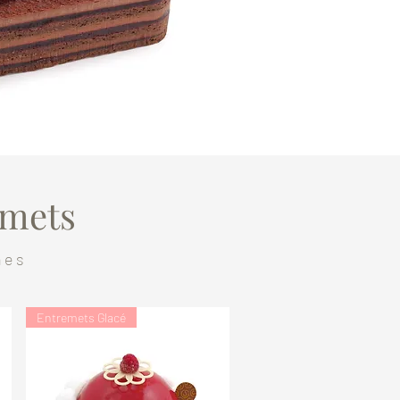
emets
nes
Entremets Glacé