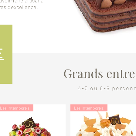
voir-faire artisanal
es d'excellence.
E
Grands entr
4-5 ou 6-8 person
Les Intemporels
Les Intemporels