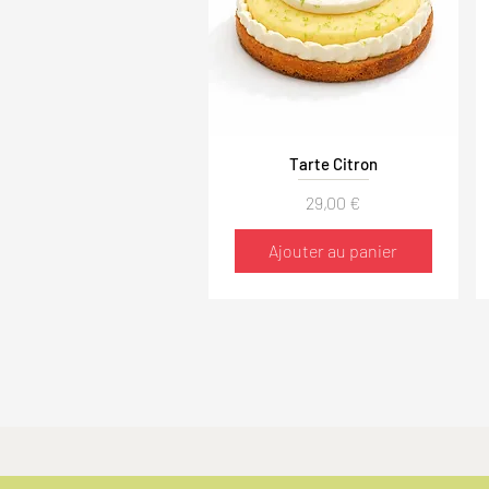
Aperçu rapide
Tarte Citron
Prix
29,00 €
Ajouter au panier