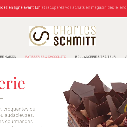
ez en ligne avant 13h
et récupérez vos achats en magasin dès le lend
RE MAISON
PÂTISSERIES & CHOCOLATS
BOULANGERIE & TRAITEUR
V
erie
s, croquantes ou
ou audacieuses,
ons gourmandes