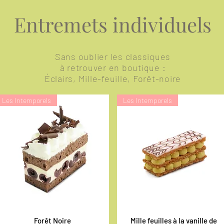
Entremets individuels
Sans oublier les classiques
à retrouver en boutique :
Éclairs, Mille-feuille, Forêt-noire
Les Intemporels
Les Intemporels
Aperçu rapide
Forêt Noire
Mille feuilles à la vanille de
Aperçu rapide