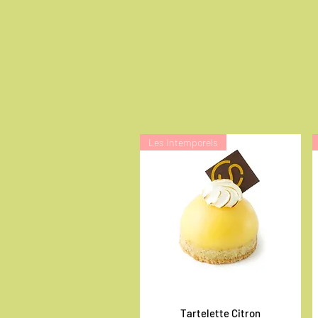
Les Intemporels
Tartelette Citron
Aperçu rapide