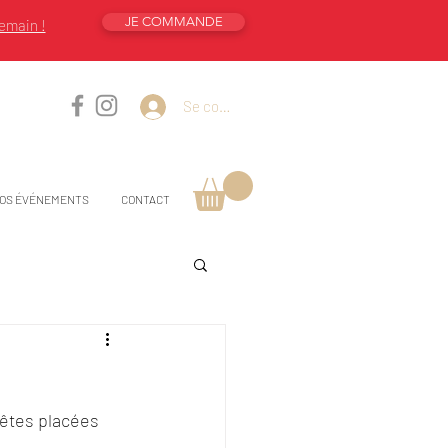
JE COMMANDE
emain !
Se connecter
OS ÉVÉNEMENTS
CONTACT
fêtes placées 