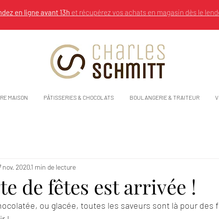
ez en ligne avant 13h
et récupérez vos achats en magasin dès le lend
RE MAISON
PÂTISSERIES & CHOCOLATS
BOULANGERIE & TRAITEUR
V
7 nov. 2020
1 min de lecture
te de fêtes est arrivée !
chocolatée, ou glacée, toutes les saveurs sont là pour des 
r !