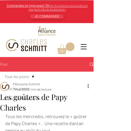
Commandez en ligne avant 13h
et récupérez vos achats en
magasin dès le lendemain !
JE COMMANDE
Post
Tous les posts
Pâtisserie Schmitt
Tous les posts
7 mai 2020
1 min de lecture
Les goûters de Papy
Menus de la semaine
Charles
Tous les mercredis, retrouvez le « goûter 
de Papy Charles ».   Une recette d’antan 
remise au goût du jour.  