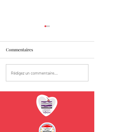
Commentaires
Fête des Pères
Spécial Fête des
Rédigez un commentaire...