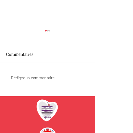
Commentaires
Les fraises sont l
Spécial Fête des Mères
Rédigez un commentaire...