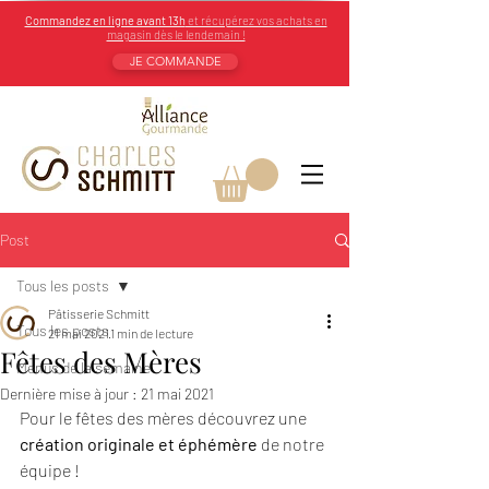
Commandez en ligne avant 13h
et récupérez vos achats en
magasin dès le lendemain !
JE COMMANDE
Post
Tous les posts
Pâtisserie Schmitt
Tous les posts
21 mai 2021
1 min de lecture
Fêtes des Mères
Menus de la semaine
Dernière mise à jour :
21 mai 2021
Pour le fêtes des mères découvrez une 
création originale et éphémère
 de notre 
équipe !