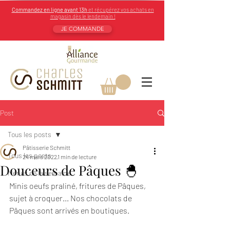
Commandez en ligne avant 13h
et récupérez vos achats en
magasin dès le lendemain !
JE COMMANDE
Post
Tous les posts
Pâtisserie Schmitt
Tous les posts
24 mars 2022
1 min de lecture
Douceurs de Pâques 🐣
Menus de la semaine
Minis oeufs praliné, fritures de Pâques, 
sujet à croquer... Nos chocolats de 
Pâques sont arrivés en boutiques.