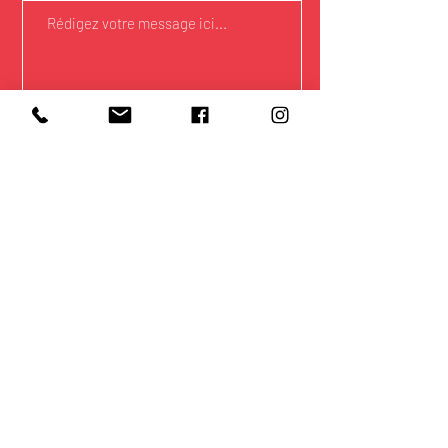
Envoyer
COLMAR
30 AVENUE DE LA RÉPUBLIQUE
03 89 41 23 29
Horaires
Mardi à Vendredi : 07h00 / 19h00
Samedi : 07h00 / 17h00
Dimanche : 07H00 / 12h30
197 AVENUE D'ALSACE
03 89 24 01 76