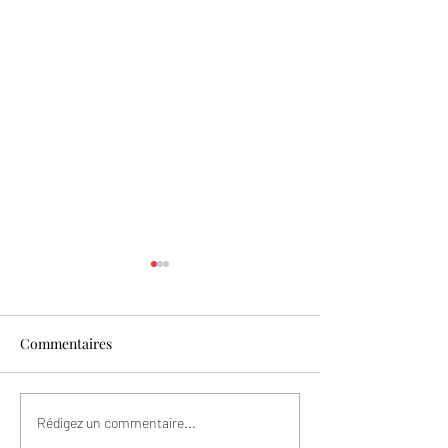
Commentaires
Fête des Pères
Spécial Fête des
Rédigez un commentaire...