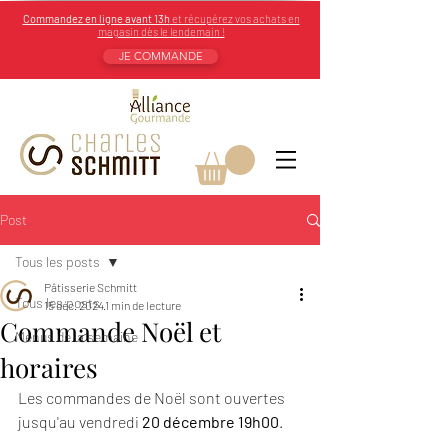
Commandez en ligne avant 13h
et récupérez vos achats en
magasin dès le lendemain !
JE COMMANDE
Post
Tous les posts
Pâtisserie Schmitt
Tous les posts
15 déc. 2024
1 min de lecture
Commande Noël et
Menus de la semaine
horaires
Les commandes de Noël sont ouvertes 
jusqu'au vendredi 
20 décembre 19h00
.