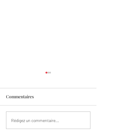
Commentaires
Les fraises sont l
Spécial Fête des Mères
Rédigez un commentaire...