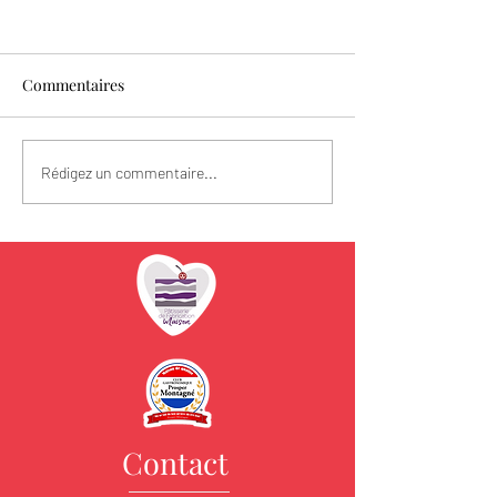
Commentaires
Les fraises sont l
Spécial Fête des Mères
Rédigez un commentaire...
Contact